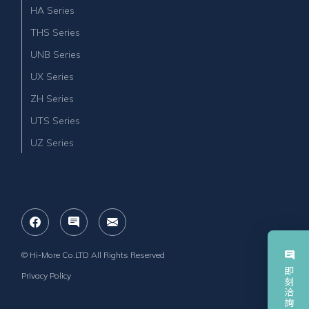
HA Series
THS Series
UNB Series
UX Series
ZH Series
UTS Series
UZ Series
© Hi-More Co.LTD All Rights Reserved
即刻洽詢
Privacy Policy